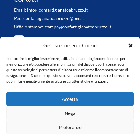
Email:
info@confartigianatoabruzzo.it
Pec:
confartigianato.abruzzo@pec.it
Ufficio stampa:
stampa@confartigianatoabruzzo.it
Gestisci Consenso Cookie
Per fornire le migliori esperienze, utilizziamo tecnologie come i cookie per
Orari di apertura
memorizzare e/o accedere alle informazioni del dispositivo. Il consenso a
queste tecnologie ci permetterà di elaborare dati come il comportamento di
da Lunedì a Venerdì
navigazione o ID unici su questo sito. Non acconsentire o ritirare il consenso
può influire negativamente su alcune caratteristiche e funzioni.
8.30-13.00 / 14.30-18.00
Accetta
Nega
Preferenze
Copyright © 2022 Confartigianato Abruzzo | Web Design