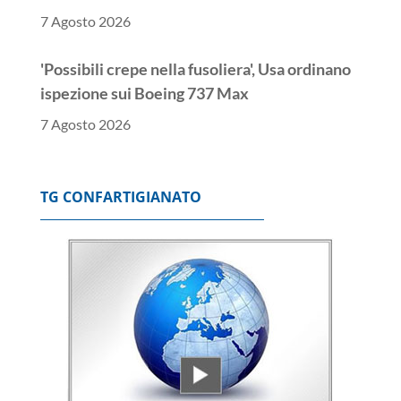
7 Agosto 2026
'Possibili crepe nella fusoliera', Usa ordinano
ispezione sui Boeing 737 Max
7 Agosto 2026
Nuovo sciopero alla Diageo, il 27 presidio in
Assolombarda
TG CONFARTIGIANATO
7 Agosto 2026
Foti, via libera Commissione Ue a revisione
Pnrr presentata da Italia
7 Agosto 2026
Ita, nel semestre perde 140 milioni, ma