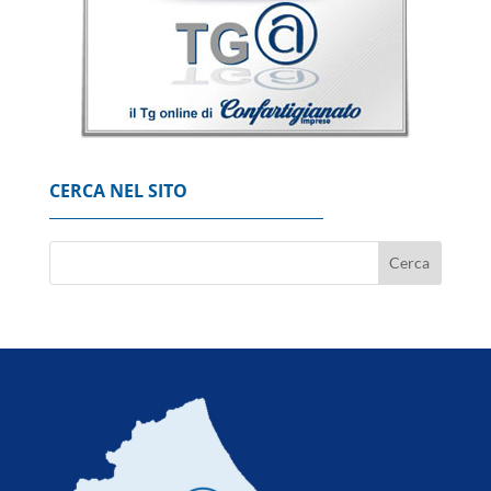
'procede nella direzione giusta'
7 Agosto 2026
Siccità, costi triplicati per l'Italia con 2 gradi
in più
7 Agosto 2026
CERCA NEL SITO
All'Italia la siccità può costare fino a 74
miliardi
7 Agosto 2026