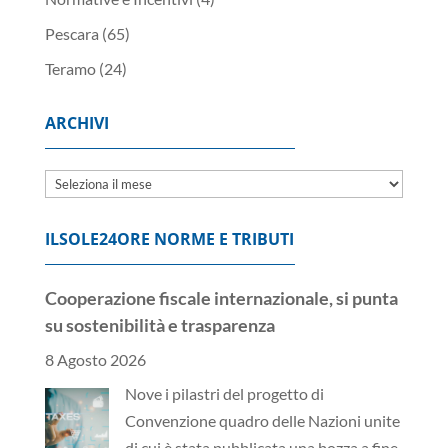
Pescara
(65)
Teramo
(24)
ARCHIVI
Archivi
Cooperazione fiscale internazionale, si punta
su sostenibilità e trasparenza
ILSOLE24ORE NORME E TRIBUTI
8 Agosto 2026
Nove i pilastri del progetto di
Convenzione quadro delle Nazioni unite
di cui è stata pubblicata una bozza a fine
luglio
[...]
Decreto giustizia-migranti: cosa cambia per