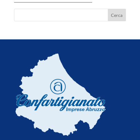
Nuburu, 'via libera del Governo
all'acquisizione di Tekne'
6 Agosto 2026