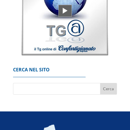
Borsa: Milano chiude piatta a +0,06%, in luce
Stm
7 Agosto 2026
'Possibili crepe nella fusoliera', Usa ordinano
ispezione sui Boeing 737 Max
7 Agosto 2026
CERCA NEL SITO
Codacons, su primo esodo estivo stangata
carburanti da 370 milioni
8 Agosto 2026