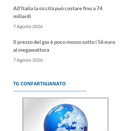
All'Italia la siccità può costare fino a 74
miliardi
7 Agosto 2026
Il prezzo del gas è poco mosso sotto i 56 euro
al megawattora
7 Agosto 2026
Lo spread tra Btp e Bund chiude poco mosso a
ridosso dei 77 punti base
TG CONFARTIGIANATO
7 Agosto 2026
Borsa: l'Europa chiude positiva, Francoforte
+0,69%
7 Agosto 2026