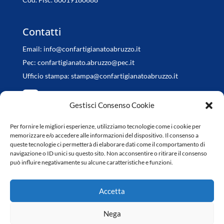
Contatti
Email:
info@confartigianatoabruzzo.it
Pec:
confartigianato.abruzzo@pec.it
Ufficio stampa:
stampa@confartigianatoabruzzo.it
Gestisci Consenso Cookie
Per fornire le migliori esperienze, utilizziamo tecnologie come i cookie per
Orari di apertura
memorizzare e/o accedere alle informazioni del dispositivo. Il consenso a
queste tecnologie ci permetterà di elaborare dati come il comportamento di
da Lunedì a Venerdì
navigazione o ID unici su questo sito. Non acconsentire o ritirare il consenso
può influire negativamente su alcune caratteristiche e funzioni.
8.30-13.00 / 14.30-18.00
Accetta
Nega